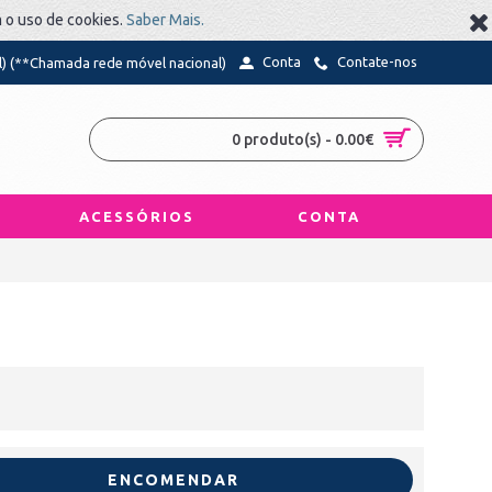
m o uso de cookies.
Saber Mais.
Conta
Contate-nos
l) (**Chamada rede móvel nacional)
0 produto(s) - 0.00€
ACESSÓRIOS
CONTA
ENCOMENDAR