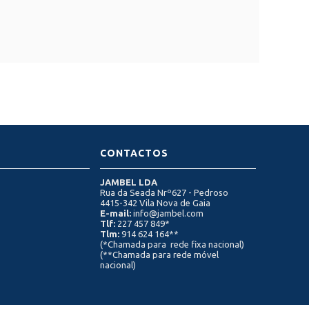
CONTACTOS
JAMBEL LDA
Rua da Seada Nrº627 - Pedroso
4415-342 Vila Nova de Gaia
E-mail:
info@jambel.com
Tlf:
227 457 849*
Tlm:
914 624 164**
(*Chamada para rede fixa nacional)
(**Chamada para rede móvel
nacional)