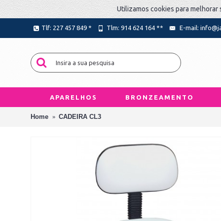
Utilizamos cookies para melhorar 
Tlf: 227 457 849 *
Tlm: 914 624 164 **
E-mail: info@
APARELHOS
BRONZEAMENTO
Home
CADEIRA CL3