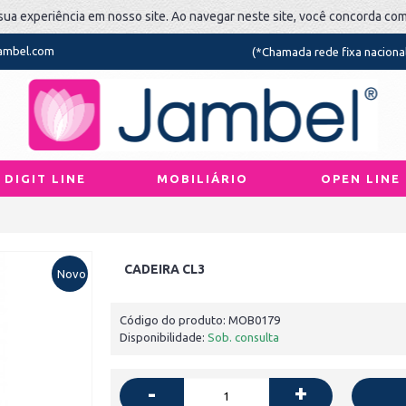
sua experiência em nosso site. Ao navegar neste site, você concorda co
jambel.com
(*Chamada rede fixa naciona
DIGIT LINE
MOBILIÁRIO
OPEN LINE
CADEIRA CL3
Novo
Código do produto:
MOB0179
Disponibilidade:
Sob. consulta
+
-