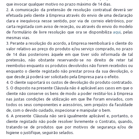
que invocar qualquer motivo no prazo máximo de 14 dias.
2. A comunicação da pretensão de resolução contratual deverá ser
efetuada pelo cliente à Empresa através do envio de uma declaração
clara e inequívoca nesse sentido, por via de correio eletrónico, por
carta registada com aviso de receção, ou através do envio do modelo
de formulário de livre resolução que ora se disponibiliza
aqui
, pelas
mesmas vias.
3. Perante a resolução do acordo, a Empresa reembolsará o cliente do
valor relativo ao preço do produto e/ou serviço comprado, no prazo
de 14 dias posteriores àquele em que tiver sido informada de tal
pretensão, não obstante reservando-se no direito de reter tal
reembolso enquanto os produtos devolvidos não forem recebidos ou
enquanto o cliente registado não prestar prova da sua devolução, o
que desde já poderá ser solicitado pela Empresa para o efeito.
4. O cliente suportará os custos de devolução do produto contratado.
5. O disposto na presente Cláusula não é aplicável aos casos em que o
cliente não conserve os bens de modo a poder restitui-los à Empresa
nas justas condições de utilização em que lhe foram enviados, com
todos os seus componentes e acessórios, sem prejuízo da faculdade
de, com o devido cuidado, inspecionar e manipular o bem.
6. A presente Cláusula não será igualmente aplicável e, portanto, o
cliente registado não pode resolver livremente o Contrato, quando,
tratando-se de produtos que por motivos de segurança e/ou de
higiene o justifique, seguirão selados.